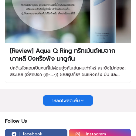
[Review] Aqua Q Ring ทรีทเม้นต์ผมจาก
เกาหลี ปังหรือพัง มาดูกัน
ปกติแล้วแอมเป็นคนที่ไม่ค่อยยุ่งกับเส้นผมเท่าไหร่ สระยังไม่ค่อยจะ
สระเลย (อี๋สกปรก (◍•﹏•)) ผลสรุปคือ!! ผมแห้งกรัง มัน และ…
โหลดโพสต์เพิ่ม
Follow Us
facebook
instagram