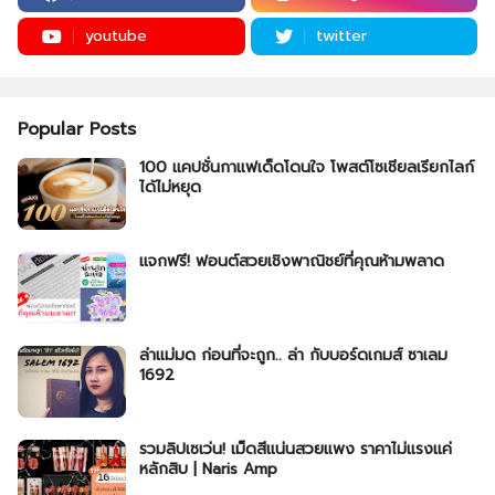
youtube
twitter
Popular Posts
100 แคปชั่นกาแฟเด็ดโดนใจ โพสต์โซเชียลเรียกไลก์
ได้ไม่หยุด
แจกฟรี! ฟอนต์สวยเชิงพาณิชย์ที่คุณห้ามพลาด
ล่าแม่มด ก่อนที่จะถูก.. ล่า กับบอร์ดเกมส์ ซาเลม
1692
รวมลิปเซเว่น! เม็ดสีแน่นสวยแพง ราคาไม่แรงแค่
หลักสิบ | Naris Amp