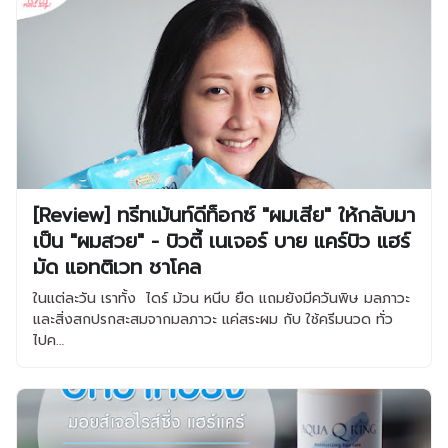
[Review] ทรีทเม้นท์ดีท็อกซ์ "ผมเสีย" ให้กลับมา
เป็น "ผมสวย" - บิวตี้ เนเจอร์ บาย แคร์บิว แฮร์
มัด แอทติเวท ชาโคล
ในแต่ละวัน เราทั้ง ไดร์ ม้วน หนีบ ยืด แถมยังมีควันพิษ มลภาวะ
และสิ่งสกปรกสะสมจากมลภาวะ แค่สระผม กับ ใช้ครีมนวด ทั่ว
ไปค…